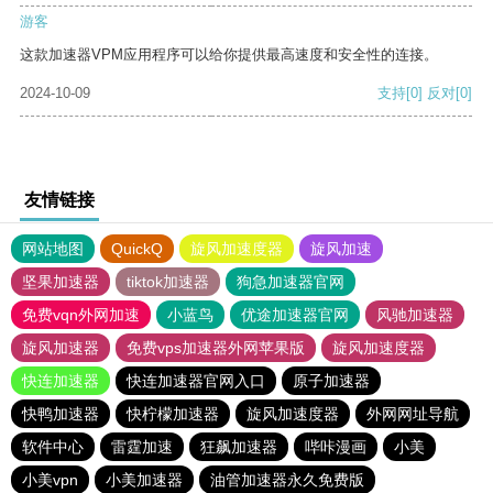
游客
这款加速器VPM应用程序可以给你提供最高速度和安全性的连接。
2024-10-09
支持
[0]
反对
[0]
友情链接
网站地图
QuickQ
旋风加速度器
旋风加速
坚果加速器
tiktok加速器
狗急加速器官网
免费vqn外网加速
小蓝鸟
优途加速器官网
风驰加速器
旋风加速器
免费vps加速器外网苹果版
旋风加速度器
快连加速器
快连加速器官网入口
原子加速器
快鸭加速器
快柠檬加速器
旋风加速度器
外网网址导航
软件中心
雷霆加速
狂飙加速器
哔咔漫画
小美
小美vpn
小美加速器
油管加速器永久免费版