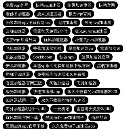
免费vqn外网
快鸭vp加速器
旋风加速度器
快鸭官网
老佛爷加速器
旋风加速度器
极光vqn官网
蚂蚁加速npv下载官网ios
飞狗加速器
黑洞nvp加速器
云梯加速器
雷霆每天免费2小时
极光aurora加速器
免费vqn加速外网
旋风加速度器
小蓝鸟pvn加速器
飞机加速器
香蕉加速器官网
暴雪加速器vp
雷霆加器速
蚂蚁加速器
Sockboom
快连npv
旋风加速器官网
安易加速器
暴雪vp永久免费加速器下载官网
黑豹加速器
爬梯子加速器
免费梯子加速器永久免费版
香蕉加速器官网正版
风驰加速器
飞驰加速器
极光加速器
快连加速器app
永久不收费的vp加速器2023
加速器试用一天
永久不收费的海外加速器
海外加速器试用一小时
一元机场
雷霆每天免费2小时
旋风加速官网下载
黑洞海外npv加速梯子
西柚加速
黑洞加速npv官网下载
永久免费梯子加速器app