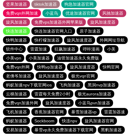
坚果加速器
tiktok加速器
狗急加速器官网
免费vqn外网加速
小蓝鸟
优途加速器官网
风驰加速器
旋风加速器
免费vps加速器外网苹果版
旋风加速度器
快连加速器
快连加速器官网入口
原子加速器
快鸭加速器
快柠檬加速器
旋风加速度器
外网网址导航
软件中心
雷霆加速
狂飙加速器
哔咔漫画
小美
小美vpn
小美加速器
油管加速器永久免费版
免费vqn外网
快鸭vp加速器
旋风加速度器
快鸭官网
老佛爷加速器
旋风加速度器
极光vqn官网
蚂蚁加速npv下载官网ios
飞狗加速器
黑洞nvp加速器
云梯加速器
雷霆每天免费2小时
极光aurora加速器
免费vqn加速外网
旋风加速度器
小蓝鸟pvn加速器
飞机加速器
香蕉加速器官网
暴雪加速器vp
雷霆加器速
蚂蚁加速器
Sockboom
快连npv
旋风加速器官网
安易加速器
暴雪vp永久免费加速器下载官网
黑豹加速器