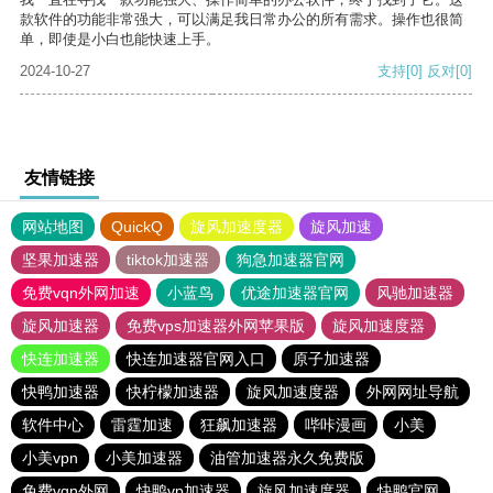
款软件的功能非常强大，可以满足我日常办公的所有需求。操作也很简
单，即使是小白也能快速上手。
2024-10-27
支持
[0]
反对
[0]
友情链接
网站地图
QuickQ
旋风加速度器
旋风加速
坚果加速器
tiktok加速器
狗急加速器官网
免费vqn外网加速
小蓝鸟
优途加速器官网
风驰加速器
旋风加速器
免费vps加速器外网苹果版
旋风加速度器
快连加速器
快连加速器官网入口
原子加速器
快鸭加速器
快柠檬加速器
旋风加速度器
外网网址导航
软件中心
雷霆加速
狂飙加速器
哔咔漫画
小美
小美vpn
小美加速器
油管加速器永久免费版
免费vqn外网
快鸭vp加速器
旋风加速度器
快鸭官网