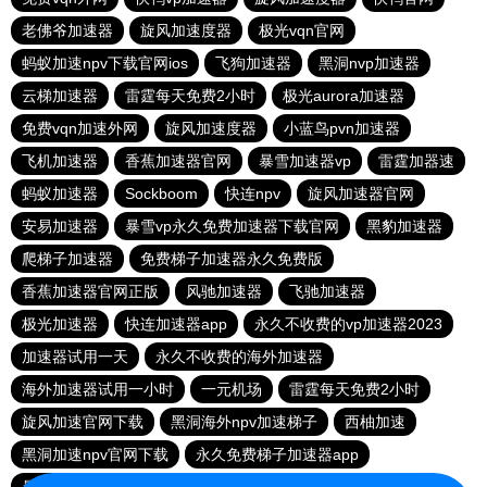
老佛爷加速器
旋风加速度器
极光vqn官网
蚂蚁加速npv下载官网ios
飞狗加速器
黑洞nvp加速器
云梯加速器
雷霆每天免费2小时
极光aurora加速器
免费vqn加速外网
旋风加速度器
小蓝鸟pvn加速器
飞机加速器
香蕉加速器官网
暴雪加速器vp
雷霆加器速
蚂蚁加速器
Sockboom
快连npv
旋风加速器官网
安易加速器
暴雪vp永久免费加速器下载官网
黑豹加速器
爬梯子加速器
免费梯子加速器永久免费版
香蕉加速器官网正版
风驰加速器
飞驰加速器
极光加速器
快连加速器app
永久不收费的vp加速器2023
加速器试用一天
永久不收费的海外加速器
海外加速器试用一小时
一元机场
雷霆每天免费2小时
旋风加速官网下载
黑洞海外npv加速梯子
西柚加速
黑洞加速npv官网下载
永久免费梯子加速器app