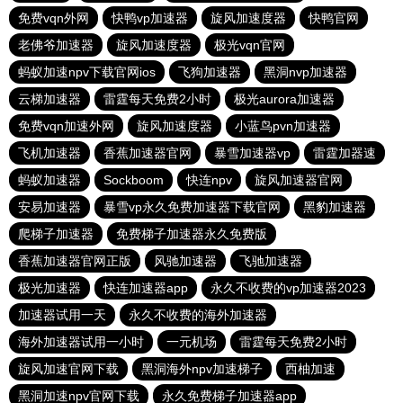
免费vqn外网
快鸭vp加速器
旋风加速度器
快鸭官网
老佛爷加速器
旋风加速度器
极光vqn官网
蚂蚁加速npv下载官网ios
飞狗加速器
黑洞nvp加速器
云梯加速器
雷霆每天免费2小时
极光aurora加速器
免费vqn加速外网
旋风加速度器
小蓝鸟pvn加速器
飞机加速器
香蕉加速器官网
暴雪加速器vp
雷霆加器速
蚂蚁加速器
Sockboom
快连npv
旋风加速器官网
安易加速器
暴雪vp永久免费加速器下载官网
黑豹加速器
爬梯子加速器
免费梯子加速器永久免费版
香蕉加速器官网正版
风驰加速器
飞驰加速器
极光加速器
快连加速器app
永久不收费的vp加速器2023
加速器试用一天
永久不收费的海外加速器
海外加速器试用一小时
一元机场
雷霆每天免费2小时
旋风加速官网下载
黑洞海外npv加速梯子
西柚加速
黑洞加速npv官网下载
永久免费梯子加速器app