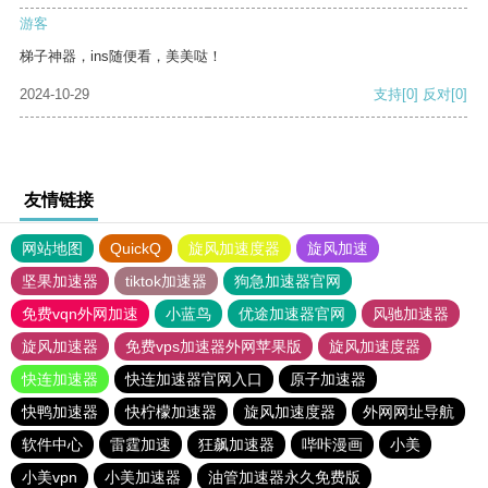
游客
梯子神器，ins随便看，美美哒！
2024-10-29
支持
[0]
反对
[0]
友情链接
网站地图
QuickQ
旋风加速度器
旋风加速
坚果加速器
tiktok加速器
狗急加速器官网
免费vqn外网加速
小蓝鸟
优途加速器官网
风驰加速器
旋风加速器
免费vps加速器外网苹果版
旋风加速度器
快连加速器
快连加速器官网入口
原子加速器
快鸭加速器
快柠檬加速器
旋风加速度器
外网网址导航
软件中心
雷霆加速
狂飙加速器
哔咔漫画
小美
小美vpn
小美加速器
油管加速器永久免费版