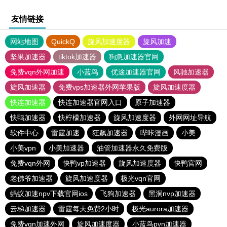
友情链接
网站地图
QuickQ
旋风加速度器
旋风加速
坚果加速器
tiktok加速器
狗急加速器官网
免费vqn外网加速
小蓝鸟
优途加速器官网
风驰加速器
旋风加速器
免费vps加速器外网苹果版
旋风加速度器
快连加速器
快连加速器官网入口
原子加速器
快鸭加速器
快柠檬加速器
旋风加速度器
外网网址导航
软件中心
雷霆加速
狂飙加速器
哔咔漫画
小美
小美vpn
小美加速器
油管加速器永久免费版
免费vqn外网
快鸭vp加速器
旋风加速度器
快鸭官网
老佛爷加速器
旋风加速度器
极光vqn官网
蚂蚁加速npv下载官网ios
飞狗加速器
黑洞nvp加速器
云梯加速器
雷霆每天免费2小时
极光aurora加速器
免费vqn加速外网
旋风加速度器
小蓝鸟pvn加速器