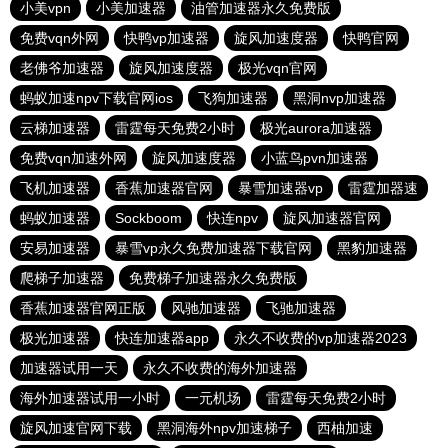
小美vpn
小美加速器
油管加速器永久免费版
免费vqn外网
快鸭vp加速器
旋风加速度器
快鸭官网
老佛爷加速器
旋风加速度器
极光vqn官网
蚂蚁加速npv下载官网ios
飞狗加速器
黑洞nvp加速器
云梯加速器
雷霆每天免费2小时
极光aurora加速器
免费vqn加速外网
旋风加速度器
小蓝鸟pvn加速器
飞机加速器
香蕉加速器官网
暴雪加速器vp
雷霆加器速
蚂蚁加速器
Sockboom
快连npv
旋风加速器官网
安易加速器
暴雪vp永久免费加速器下载官网
黑豹加速器
爬梯子加速器
免费梯子加速器永久免费版
香蕉加速器官网正版
风驰加速器
飞驰加速器
极光加速器
快连加速器app
永久不收费的vp加速器2023
加速器试用一天
永久不收费的海外加速器
海外加速器试用一小时
一元机场
雷霆每天免费2小时
旋风加速官网下载
黑洞海外npv加速梯子
西柚加速