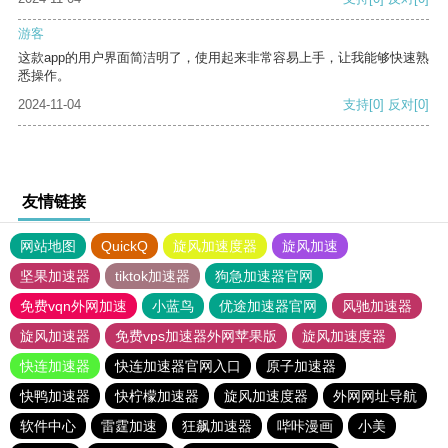
游客
这款app的用户界面简洁明了，使用起来非常容易上手，让我能够快速熟
悉操作。
2024-11-04
支持
[0]
反对
[0]
友情链接
网站地图
QuickQ
旋风加速度器
旋风加速
坚果加速器
tiktok加速器
狗急加速器官网
免费vqn外网加速
小蓝鸟
优途加速器官网
风驰加速器
旋风加速器
免费vps加速器外网苹果版
旋风加速度器
快连加速器
快连加速器官网入口
原子加速器
快鸭加速器
快柠檬加速器
旋风加速度器
外网网址导航
软件中心
雷霆加速
狂飙加速器
哔咔漫画
小美