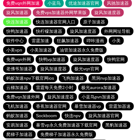
免费vqn外网加速
小蓝鸟
优途加速器官网
风驰加速器
旋风加速器
免费vps加速器外网苹果版
旋风加速度器
快连加速器
快连加速器官网入口
原子加速器
快鸭加速器
快柠檬加速器
旋风加速度器
外网网址导航
软件中心
雷霆加速
狂飙加速器
哔咔漫画
小美
小美vpn
小美加速器
油管加速器永久免费版
免费vqn外网
快鸭vp加速器
旋风加速度器
快鸭官网
老佛爷加速器
旋风加速度器
极光vqn官网
蚂蚁加速npv下载官网ios
飞狗加速器
黑洞nvp加速器
云梯加速器
雷霆每天免费2小时
极光aurora加速器
免费vqn加速外网
旋风加速度器
小蓝鸟pvn加速器
飞机加速器
香蕉加速器官网
暴雪加速器vp
雷霆加器速
蚂蚁加速器
Sockboom
快连npv
旋风加速器官网
安易加速器
暴雪vp永久免费加速器下载官网
黑豹加速器
爬梯子加速器
免费梯子加速器永久免费版