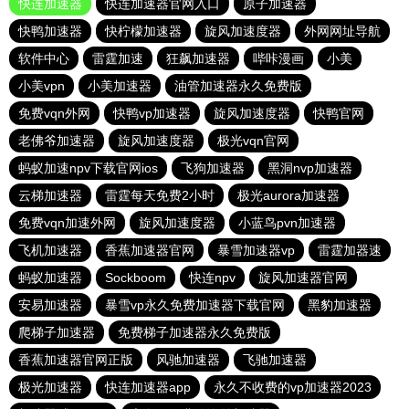
快连加速器
快连加速器官网入口
原子加速器
快鸭加速器
快柠檬加速器
旋风加速度器
外网网址导航
软件中心
雷霆加速
狂飙加速器
哔咔漫画
小美
小美vpn
小美加速器
油管加速器永久免费版
免费vqn外网
快鸭vp加速器
旋风加速度器
快鸭官网
老佛爷加速器
旋风加速度器
极光vqn官网
蚂蚁加速npv下载官网ios
飞狗加速器
黑洞nvp加速器
云梯加速器
雷霆每天免费2小时
极光aurora加速器
免费vqn加速外网
旋风加速度器
小蓝鸟pvn加速器
飞机加速器
香蕉加速器官网
暴雪加速器vp
雷霆加器速
蚂蚁加速器
Sockboom
快连npv
旋风加速器官网
安易加速器
暴雪vp永久免费加速器下载官网
黑豹加速器
爬梯子加速器
免费梯子加速器永久免费版
香蕉加速器官网正版
风驰加速器
飞驰加速器
极光加速器
快连加速器app
永久不收费的vp加速器2023