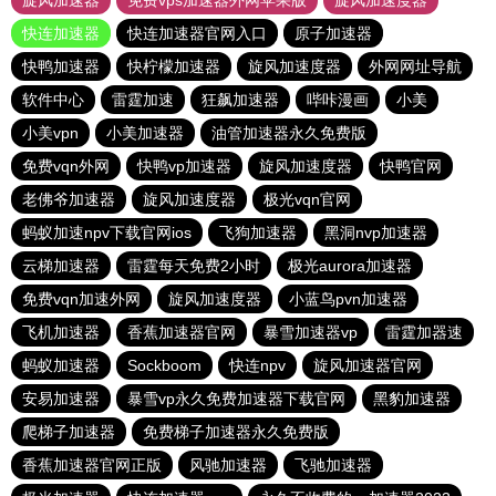
旋风加速器
免费vps加速器外网苹果版
旋风加速度器
快连加速器
快连加速器官网入口
原子加速器
快鸭加速器
快柠檬加速器
旋风加速度器
外网网址导航
软件中心
雷霆加速
狂飙加速器
哔咔漫画
小美
小美vpn
小美加速器
油管加速器永久免费版
免费vqn外网
快鸭vp加速器
旋风加速度器
快鸭官网
老佛爷加速器
旋风加速度器
极光vqn官网
蚂蚁加速npv下载官网ios
飞狗加速器
黑洞nvp加速器
云梯加速器
雷霆每天免费2小时
极光aurora加速器
免费vqn加速外网
旋风加速度器
小蓝鸟pvn加速器
飞机加速器
香蕉加速器官网
暴雪加速器vp
雷霆加器速
蚂蚁加速器
Sockboom
快连npv
旋风加速器官网
安易加速器
暴雪vp永久免费加速器下载官网
黑豹加速器
爬梯子加速器
免费梯子加速器永久免费版
香蕉加速器官网正版
风驰加速器
飞驰加速器