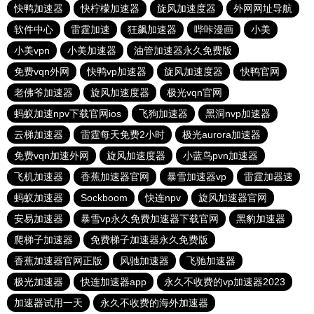
快鸭加速器
快柠檬加速器
旋风加速度器
外网网址导航
软件中心
雷霆加速
狂飙加速器
哔咔漫画
小美
小美vpn
小美加速器
油管加速器永久免费版
免费vqn外网
快鸭vp加速器
旋风加速度器
快鸭官网
老佛爷加速器
旋风加速度器
极光vqn官网
蚂蚁加速npv下载官网ios
飞狗加速器
黑洞nvp加速器
云梯加速器
雷霆每天免费2小时
极光aurora加速器
免费vqn加速外网
旋风加速度器
小蓝鸟pvn加速器
飞机加速器
香蕉加速器官网
暴雪加速器vp
雷霆加器速
蚂蚁加速器
Sockboom
快连npv
旋风加速器官网
安易加速器
暴雪vp永久免费加速器下载官网
黑豹加速器
爬梯子加速器
免费梯子加速器永久免费版
香蕉加速器官网正版
风驰加速器
飞驰加速器
极光加速器
快连加速器app
永久不收费的vp加速器2023
加速器试用一天
永久不收费的海外加速器