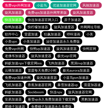
免费vqn外网加速
小蓝鸟
优途加速器官网
风驰加速器
旋风加速器
免费vps加速器外网苹果版
旋风加速度器
快连加速器
快连加速器官网入口
原子加速器
快鸭加速器
快柠檬加速器
旋风加速度器
外网网址导航
软件中心
雷霆加速
狂飙加速器
哔咔漫画
小美
小美vpn
小美加速器
油管加速器永久免费版
免费vqn外网
快鸭vp加速器
旋风加速度器
快鸭官网
老佛爷加速器
旋风加速度器
极光vqn官网
蚂蚁加速npv下载官网ios
飞狗加速器
黑洞nvp加速器
云梯加速器
雷霆每天免费2小时
极光aurora加速器
免费vqn加速外网
旋风加速度器
小蓝鸟pvn加速器
飞机加速器
香蕉加速器官网
暴雪加速器vp
雷霆加器速
蚂蚁加速器
Sockboom
快连npv
旋风加速器官网
安易加速器
暴雪vp永久免费加速器下载官网
黑豹加速器
爬梯子加速器
免费梯子加速器永久免费版