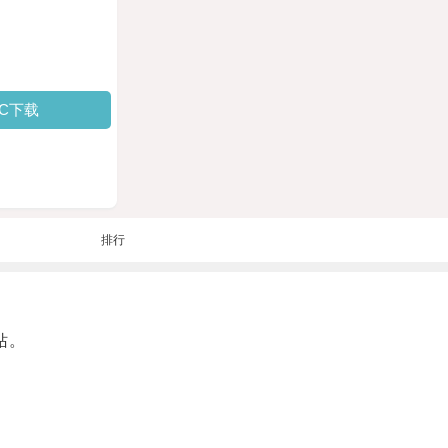
PC下载
排行
站。