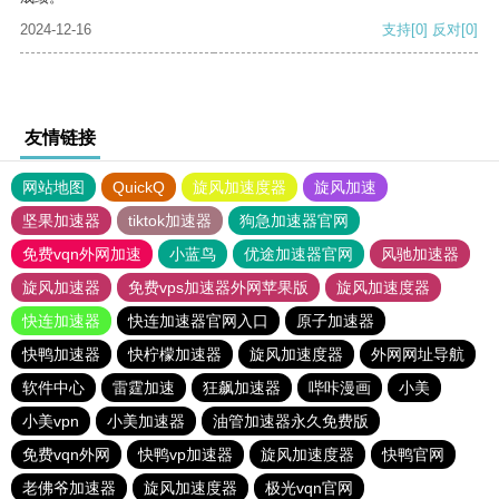
2024-12-16
支持
[0]
反对
[0]
友情链接
网站地图
QuickQ
旋风加速度器
旋风加速
坚果加速器
tiktok加速器
狗急加速器官网
免费vqn外网加速
小蓝鸟
优途加速器官网
风驰加速器
旋风加速器
免费vps加速器外网苹果版
旋风加速度器
快连加速器
快连加速器官网入口
原子加速器
快鸭加速器
快柠檬加速器
旋风加速度器
外网网址导航
软件中心
雷霆加速
狂飙加速器
哔咔漫画
小美
小美vpn
小美加速器
油管加速器永久免费版
免费vqn外网
快鸭vp加速器
旋风加速度器
快鸭官网
老佛爷加速器
旋风加速度器
极光vqn官网