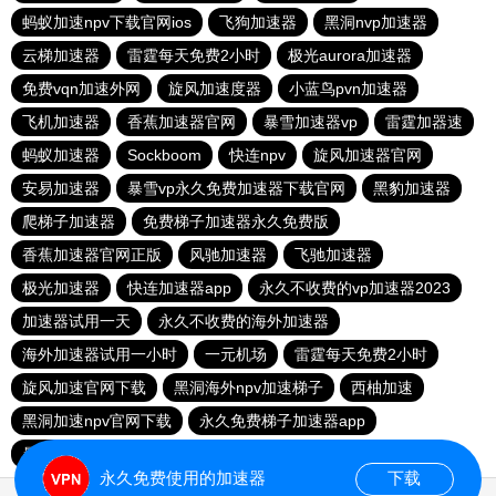
蚂蚁加速npv下载官网ios
飞狗加速器
黑洞nvp加速器
云梯加速器
雷霆每天免费2小时
极光aurora加速器
免费vqn加速外网
旋风加速度器
小蓝鸟pvn加速器
飞机加速器
香蕉加速器官网
暴雪加速器vp
雷霆加器速
蚂蚁加速器
Sockboom
快连npv
旋风加速器官网
安易加速器
暴雪vp永久免费加速器下载官网
黑豹加速器
爬梯子加速器
免费梯子加速器永久免费版
香蕉加速器官网正版
风驰加速器
飞驰加速器
极光加速器
快连加速器app
永久不收费的vp加速器2023
加速器试用一天
永久不收费的海外加速器
海外加速器试用一小时
一元机场
雷霆每天免费2小时
旋风加速官网下载
黑洞海外npv加速梯子
西柚加速
黑洞加速npv官网下载
永久免费梯子加速器app
暴雪加速器
快联加速器
永久免费使用的加速器
下载