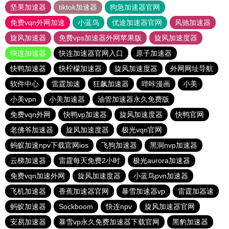
坚果加速器
tiktok加速器
狗急加速器官网
免费vqn外网加速
小蓝鸟
优途加速器官网
风驰加速器
旋风加速器
免费vps加速器外网苹果版
旋风加速度器
快连加速器
快连加速器官网入口
原子加速器
快鸭加速器
快柠檬加速器
旋风加速度器
外网网址导航
软件中心
雷霆加速
狂飙加速器
哔咔漫画
小美
小美vpn
小美加速器
油管加速器永久免费版
免费vqn外网
快鸭vp加速器
旋风加速度器
快鸭官网
老佛爷加速器
旋风加速度器
极光vqn官网
蚂蚁加速npv下载官网ios
飞狗加速器
黑洞nvp加速器
云梯加速器
雷霆每天免费2小时
极光aurora加速器
免费vqn加速外网
旋风加速度器
小蓝鸟pvn加速器
飞机加速器
香蕉加速器官网
暴雪加速器vp
雷霆加器速
蚂蚁加速器
Sockboom
快连npv
旋风加速器官网
安易加速器
暴雪vp永久免费加速器下载官网
黑豹加速器