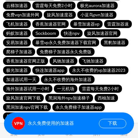
云梯加速器
雷霆每天免费2小时
极光aurora加速器
免费vqn加速外网
旋风加速度器
小蓝鸟pvn加速器
飞机加速器
香蕉加速器官网
暴雪加速器vp
雷霆加器速
蚂蚁加速器
Sockboom
快连npv
旋风加速器官网
安易加速器
暴雪vp永久免费加速器下载官网
黑豹加速器
爬梯子加速器
免费梯子加速器永久免费版
香蕉加速器官网正版
风驰加速器
飞驰加速器
极光加速器
快连加速器app
永久不收费的vp加速器2023
加速器试用一天
永久不收费的海外加速器
海外加速器试用一小时
一元机场
雷霆每天免费2小时
旋风加速官网下载
黑洞海外npv加速梯子
西柚加速
黑洞加速npv官网下载
永久免费梯子加速器app
暴雪加速器
快联加速器
永久免费使用的加速器
下载
0.028093s
首页
安卓
苹果
排行
推荐