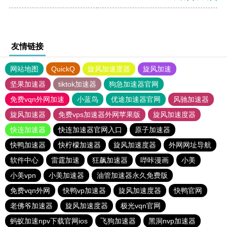
友情链接
网站地图
QuickQ
旋风加速度器
旋风加速
坚果加速器
tiktok加速器
狗急加速器官网
免费vqn外网加速
小蓝鸟
优途加速器官网
风驰加速器
旋风加速器
免费vps加速器外网苹果版
旋风加速度器
快连加速器
快连加速器官网入口
原子加速器
快鸭加速器
快柠檬加速器
旋风加速度器
外网网址导航
软件中心
雷霆加速
狂飙加速器
哔咔漫画
小美
小美vpn
小美加速器
油管加速器永久免费版
免费vqn外网
快鸭vp加速器
旋风加速度器
快鸭官网
老佛爷加速器
旋风加速度器
极光vqn官网
蚂蚁加速npv下载官网ios
飞狗加速器
黑洞nvp加速器