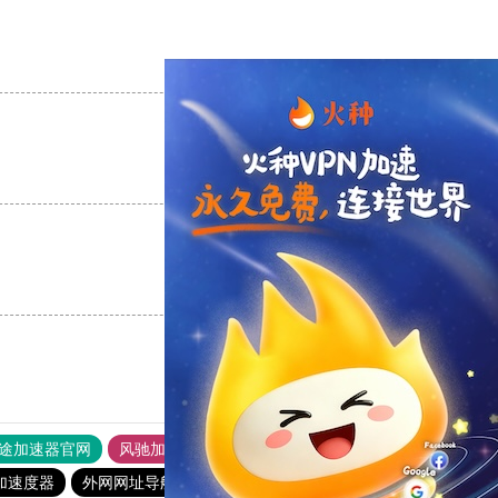
支持
[0]
反对
[0]
支持
[0]
反对
[0]
支持
[0]
反对
[0]
途加速器官网
风驰加速器
旋风加速器
加速度器
外网网址导航
软件中心
雷霆加速
狂飙加速器