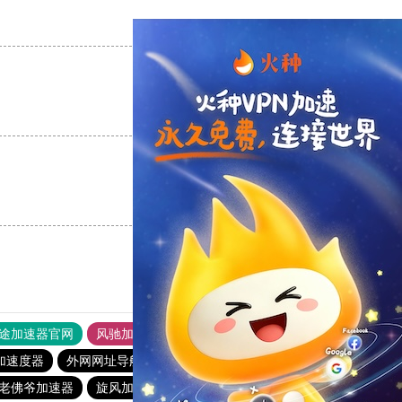
支持
[0]
反对
[0]
支持
[0]
反对
[0]
支持
[0]
反对
[0]
途加速器官网
风驰加速器
旋风加速器
加速度器
外网网址导航
软件中心
雷霆加速
狂飙加速器
老佛爷加速器
旋风加速度器
极光vqn官网