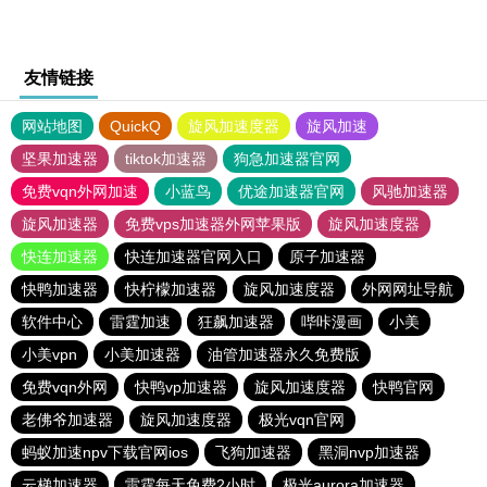
友情链接
网站地图
QuickQ
旋风加速度器
旋风加速
坚果加速器
tiktok加速器
狗急加速器官网
免费vqn外网加速
小蓝鸟
优途加速器官网
风驰加速器
旋风加速器
免费vps加速器外网苹果版
旋风加速度器
快连加速器
快连加速器官网入口
原子加速器
快鸭加速器
快柠檬加速器
旋风加速度器
外网网址导航
软件中心
雷霆加速
狂飙加速器
哔咔漫画
小美
小美vpn
小美加速器
油管加速器永久免费版
免费vqn外网
快鸭vp加速器
旋风加速度器
快鸭官网
老佛爷加速器
旋风加速度器
极光vqn官网
蚂蚁加速npv下载官网ios
飞狗加速器
黑洞nvp加速器
云梯加速器
雷霆每天免费2小时
极光aurora加速器