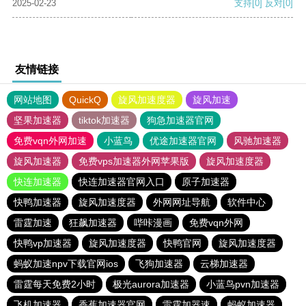
2025-02-23
支持
[0]
反对
[0]
友情链接
网站地图
QuickQ
旋风加速度器
旋风加速
坚果加速器
tiktok加速器
狗急加速器官网
免费vqn外网加速
小蓝鸟
优途加速器官网
风驰加速器
旋风加速器
免费vps加速器外网苹果版
旋风加速度器
快连加速器
快连加速器官网入口
原子加速器
快鸭加速器
旋风加速度器
外网网址导航
软件中心
雷霆加速
狂飙加速器
哔咔漫画
免费vqn外网
快鸭vp加速器
旋风加速度器
快鸭官网
旋风加速度器
蚂蚁加速npv下载官网ios
飞狗加速器
云梯加速器
雷霆每天免费2小时
极光aurora加速器
小蓝鸟pvn加速器
飞机加速器
香蕉加速器官网
雷霆加器速
蚂蚁加速器