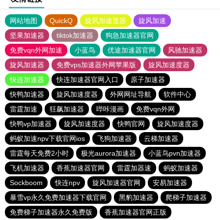
网站地图
QuickQ
旋风加速度器
旋风加速
坚果加速器
tiktok加速器
狗急加速器官网
免费vqn外网加速
小蓝鸟
优途加速器官网
风驰加速器
旋风加速器
免费vps加速器外网苹果版
旋风加速度器
快连加速器
快连加速器官网入口
原子加速器
快鸭加速器
旋风加速度器
外网网址导航
软件中心
雷霆加速
狂飙加速器
哔咔漫画
免费vqn外网
快鸭vp加速器
旋风加速度器
快鸭官网
旋风加速度器
蚂蚁加速npv下载官网ios
飞狗加速器
云梯加速器
雷霆每天免费2小时
极光aurora加速器
小蓝鸟pvn加速器
飞机加速器
香蕉加速器官网
雷霆加器速
蚂蚁加速器
Sockboom
快连npv
旋风加速器官网
安易加速器
暴雪vp永久免费加速器下载官网
黑豹加速器
爬梯子加速器
免费梯子加速器永久免费版
香蕉加速器官网正版