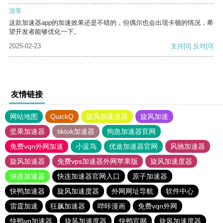
游客
这款加速器app的加速效果还是不错的，但偶尔也会出现卡顿的情况，希
望开发者能够优化一下。
2025-02-23
支持
[0]
反对
[0]
友情链接
网站地图
QuickQ
旋风加速度器
旋风加速
坚果加速器
tiktok加速器
狗急加速器官网
免费vqn外网加速
小蓝鸟
优途加速器官网
风驰加速器
旋风加速器
免费vps加速器外网苹果版
旋风加速度器
快连加速器
快连加速器官网入口
原子加速器
快鸭加速器
旋风加速度器
外网网址导航
软件中心
雷霆加速
狂飙加速器
哔咔漫画
免费vqn外网
快鸭vp加速器
旋风加速度器
快鸭官网
旋风加速度器