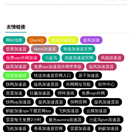
友情链接
网站地图
QuickQ
旋风加速度器
旋风加速
坚果加速器
tiktok加速器
狗急加速器官网
免费vqn外网加速
小蓝鸟
优途加速器官网
风驰加速器
旋风加速器
免费vps加速器外网苹果版
旋风加速度器
快连加速器
快连加速器官网入口
原子加速器
快鸭加速器
旋风加速度器
外网网址导航
软件中心
雷霆加速
狂飙加速器
哔咔漫画
免费vqn外网
快鸭vp加速器
旋风加速度器
快鸭官网
旋风加速度器
蚂蚁加速npv下载官网ios
飞狗加速器
云梯加速器
雷霆每天免费2小时
极光aurora加速器
小蓝鸟pvn加速器
飞机加速器
香蕉加速器官网
雷霆加器速
蚂蚁加速器