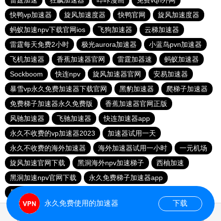
雷霆加速
狂飙加速器
哔咔漫画
免费vqn外网
快鸭vp加速器
旋风加速度器
快鸭官网
旋风加速度器
蚂蚁加速npv下载官网ios
飞狗加速器
云梯加速器
雷霆每天免费2小时
极光aurora加速器
小蓝鸟pvn加速器
飞机加速器
香蕉加速器官网
雷霆加器速
蚂蚁加速器
Sockboom
快连npv
旋风加速器官网
安易加速器
暴雪vp永久免费加速器下载官网
黑豹加速器
爬梯子加速器
免费梯子加速器永久免费版
香蕉加速器官网正版
风驰加速器
飞驰加速器
快连加速器app
永久不收费的vp加速器2023
加速器试用一天
永久不收费的海外加速器
海外加速器试用一小时
一元机场
旋风加速官网下载
黑洞海外npv加速梯子
西柚加速
黑洞加速npv官网下载
永久免费梯子加速器app
暴雪加速器
快联加速器
永久免费使用的加速器
下载