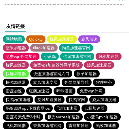
友情链接
网站地图
QuickQ
旋风加速度器
旋风加速
坚果加速器
tiktok加速器
狗急加速器官网
免费vqn外网加速
小蓝鸟
优途加速器官网
风驰加速器
旋风加速器
免费vps加速器外网苹果版
旋风加速度器
快连加速器
快连加速器官网入口
原子加速器
快鸭加速器
旋风加速度器
外网网址导航
软件中心
雷霆加速
狂飙加速器
哔咔漫画
免费vqn外网
快鸭vp加速器
旋风加速度器
快鸭官网
旋风加速度器
蚂蚁加速npv下载官网ios
飞狗加速器
云梯加速器
雷霆每天免费2小时
极光aurora加速器
小蓝鸟pvn加速器
飞机加速器
香蕉加速器官网
雷霆加器速
蚂蚁加速器