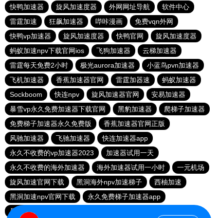
快鸭加速器
旋风加速度器
外网网址导航
软件中心
雷霆加速
狂飙加速器
哔咔漫画
免费vqn外网
快鸭vp加速器
旋风加速度器
快鸭官网
旋风加速度器
蚂蚁加速npv下载官网ios
飞狗加速器
云梯加速器
雷霆每天免费2小时
极光aurora加速器
小蓝鸟pvn加速器
飞机加速器
香蕉加速器官网
雷霆加器速
蚂蚁加速器
Sockboom
快连npv
旋风加速器官网
安易加速器
暴雪vp永久免费加速器下载官网
黑豹加速器
爬梯子加速器
免费梯子加速器永久免费版
香蕉加速器官网正版
风驰加速器
飞驰加速器
快连加速器app
永久不收费的vp加速器2023
加速器试用一天
永久不收费的海外加速器
海外加速器试用一小时
一元机场
旋风加速官网下载
黑洞海外npv加速梯子
西柚加速
黑洞加速npv官网下载
永久免费梯子加速器app
暴雪加速器
快联加速器