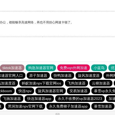
作办公，都能畅享高速网络，再也不用担心网速卡顿了。
tiktok加速器
狗急加速器官网
免费vqn外网加速
小蓝鸟
优
加速器官网入口
原子加速器
快鸭加速器
旋风加速度器
外网
风加速度器
蚂蚁加速npv下载官网ios
飞狗加速器
云梯加速器
ckboom
快连npv
旋风加速器官网
安易加速器
暴雪vp永久
飞驰加速器
快连加速器app
永久不收费的vp加速器2023
加
速
黑洞加速npv官网下载
永久免费梯子加速器app
暴雪加速器