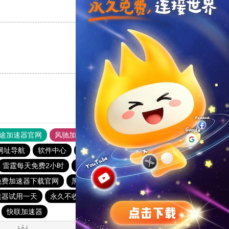
支持
[0]
反对
[0]
支持
[0]
反对
[0]
途加速器官网
风驰加速器
旋风加速器
网址导航
软件中心
雷霆加速
狂飙加速器
哔咔漫画
雷霆每天免费2小时
极光aurora加速器
小蓝鸟pvn加速器
免费加速器下载官网
黑豹加速器
爬梯子加速器
速器试用一天
永久不收费的海外加速器
海外加速器试用一小时
快联加速器