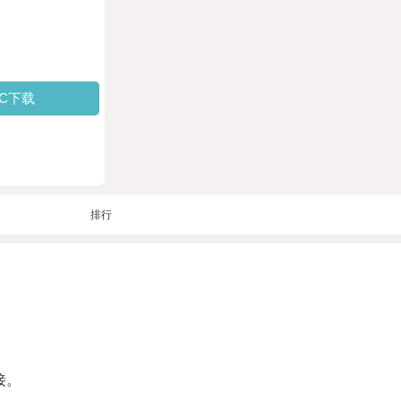
PC下载
排行
接。