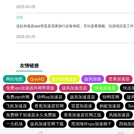
2025-02-25
游客
这款加速器app简直是居家旅行必备神器，无论是看视频、玩游戏还是工
2025-02-25
友情链接
网站地图
QuickQ
旋风加速度器
旋风加速
坚果加速器
免费vps加速器外网苹果版
旋风加速度器
快连加速器
快连
免费vqn外网
快鸭vp加速器
旋风加速度器
快鸭官网
旋
飞机加速器
香蕉加速器官网
雷霆加器速
蚂蚁加速器
So
免费梯子加速器永久免费版
香蕉加速器官网正版
风驰加速器
一元机场
旋风加速官网下载
黑洞海外npv加速梯子
西柚加