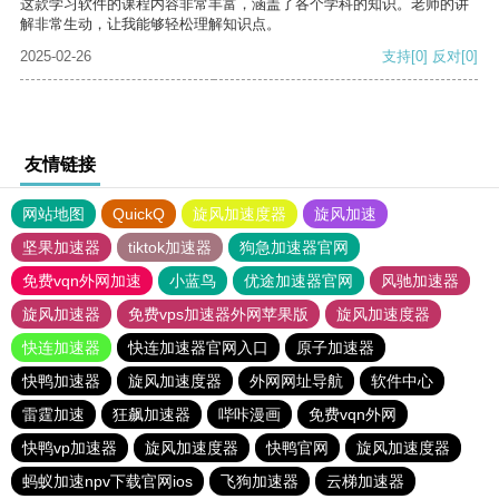
这款学习软件的课程内容非常丰富，涵盖了各个学科的知识。老师的讲
解非常生动，让我能够轻松理解知识点。
2025-02-26
支持
[0]
反对
[0]
友情链接
网站地图
QuickQ
旋风加速度器
旋风加速
坚果加速器
tiktok加速器
狗急加速器官网
免费vqn外网加速
小蓝鸟
优途加速器官网
风驰加速器
旋风加速器
免费vps加速器外网苹果版
旋风加速度器
快连加速器
快连加速器官网入口
原子加速器
快鸭加速器
旋风加速度器
外网网址导航
软件中心
雷霆加速
狂飙加速器
哔咔漫画
免费vqn外网
快鸭vp加速器
旋风加速度器
快鸭官网
旋风加速度器
蚂蚁加速npv下载官网ios
飞狗加速器
云梯加速器