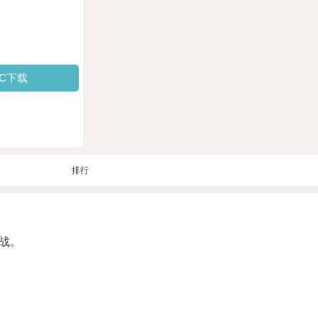
PC下载
排行
战。