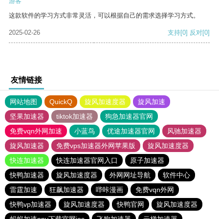
游客
这款软件的学习方式非常灵活，可以根据自己的需求选择学习方式。
2025-02-26
支持
[0]
反对
[0]
友情链接
网站地图
QuickQ
旋风加速度器
旋风加速
坚果加速器
tiktok加速器
狗急加速器官网
免费vqn外网加速
小蓝鸟
优途加速器官网
风驰加速器
旋风加速器
免费vps加速器外网苹果版
旋风加速度器
快连加速器
快连加速器官网入口
原子加速器
快鸭加速器
旋风加速度器
外网网址导航
软件中心
雷霆加速
狂飙加速器
哔咔漫画
免费vqn外网
快鸭vp加速器
旋风加速度器
快鸭官网
旋风加速度器