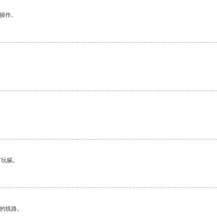
悉操作。
有玩腻。
区的线路。