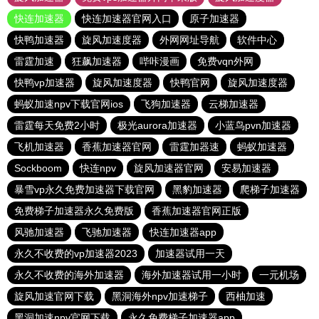
快连加速器
快连加速器官网入口
原子加速器
快鸭加速器
旋风加速度器
外网网址导航
软件中心
雷霆加速
狂飙加速器
哔咔漫画
免费vqn外网
快鸭vp加速器
旋风加速度器
快鸭官网
旋风加速度器
蚂蚁加速npv下载官网ios
飞狗加速器
云梯加速器
雷霆每天免费2小时
极光aurora加速器
小蓝鸟pvn加速器
飞机加速器
香蕉加速器官网
雷霆加器速
蚂蚁加速器
Sockboom
快连npv
旋风加速器官网
安易加速器
暴雪vp永久免费加速器下载官网
黑豹加速器
爬梯子加速器
免费梯子加速器永久免费版
香蕉加速器官网正版
风驰加速器
飞驰加速器
快连加速器app
永久不收费的vp加速器2023
加速器试用一天
永久不收费的海外加速器
海外加速器试用一小时
一元机场
旋风加速官网下载
黑洞海外npv加速梯子
西柚加速
黑洞加速npv官网下载
永久免费梯子加速器app