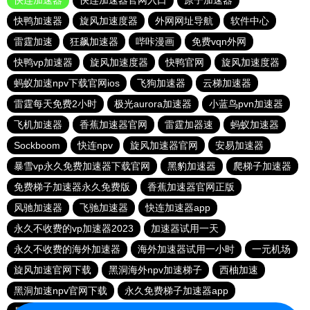
快连加速器
快连加速器官网入口
原子加速器
快鸭加速器
旋风加速度器
外网网址导航
软件中心
雷霆加速
狂飙加速器
哔咔漫画
免费vqn外网
快鸭vp加速器
旋风加速度器
快鸭官网
旋风加速度器
蚂蚁加速npv下载官网ios
飞狗加速器
云梯加速器
雷霆每天免费2小时
极光aurora加速器
小蓝鸟pvn加速器
飞机加速器
香蕉加速器官网
雷霆加器速
蚂蚁加速器
Sockboom
快连npv
旋风加速器官网
安易加速器
暴雪vp永久免费加速器下载官网
黑豹加速器
爬梯子加速器
免费梯子加速器永久免费版
香蕉加速器官网正版
风驰加速器
飞驰加速器
快连加速器app
永久不收费的vp加速器2023
加速器试用一天
永久不收费的海外加速器
海外加速器试用一小时
一元机场
旋风加速官网下载
黑洞海外npv加速梯子
西柚加速
黑洞加速npv官网下载
永久免费梯子加速器app