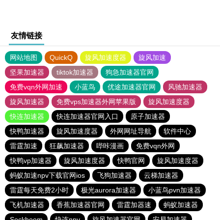
友情链接
网站地图
QuickQ
旋风加速度器
旋风加速
坚果加速器
tiktok加速器
狗急加速器官网
免费vqn外网加速
小蓝鸟
优途加速器官网
风驰加速器
旋风加速器
免费vps加速器外网苹果版
旋风加速度器
快连加速器
快连加速器官网入口
原子加速器
快鸭加速器
旋风加速度器
外网网址导航
软件中心
雷霆加速
狂飙加速器
哔咔漫画
免费vqn外网
快鸭vp加速器
旋风加速度器
快鸭官网
旋风加速度器
蚂蚁加速npv下载官网ios
飞狗加速器
云梯加速器
雷霆每天免费2小时
极光aurora加速器
小蓝鸟pvn加速器
飞机加速器
香蕉加速器官网
雷霆加器速
蚂蚁加速器
Sockboom
快连npv
旋风加速器官网
安易加速器