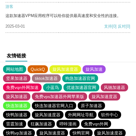
游客
这款加速器VPM应用程序可以给你提供最高速度和安全性的连接。
2025-03-01
支持
[0]
反对
[0]
友情链接
网站地图
QuickQ
旋风加速度器
旋风加速
坚果加速器
tiktok加速器
狗急加速器官网
免费vqn外网加速
小蓝鸟
优途加速器官网
风驰加速器
旋风加速器
免费vps加速器外网苹果版
旋风加速度器
快连加速器
快连加速器官网入口
原子加速器
快鸭加速器
旋风加速度器
外网网址导航
软件中心
雷霆加速
狂飙加速器
哔咔漫画
免费vqn外网
快鸭vp加速器
旋风加速度器
快鸭官网
旋风加速度器