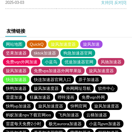
2025-03-03
支持
[0]
反对
[0]
友情链接
网站地图
QuickQ
旋风加速度器
旋风加速
坚果加速器
tiktok加速器
狗急加速器官网
免费vqn外网加速
小蓝鸟
优途加速器官网
风驰加速器
旋风加速器
免费vps加速器外网苹果版
旋风加速度器
快连加速器
快连加速器官网入口
原子加速器
快鸭加速器
旋风加速度器
外网网址导航
软件中心
雷霆加速
狂飙加速器
哔咔漫画
免费vqn外网
快鸭vp加速器
旋风加速度器
快鸭官网
旋风加速度器
蚂蚁加速npv下载官网ios
飞狗加速器
云梯加速器
雷霆每天免费2小时
极光aurora加速器
小蓝鸟pvn加速器