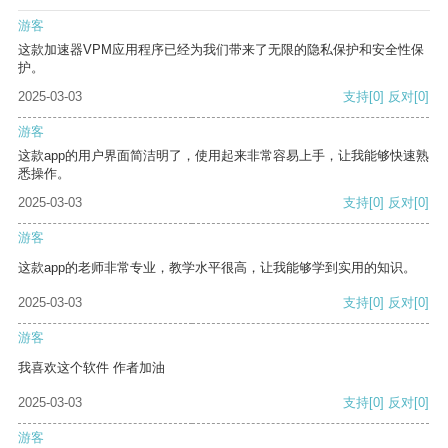
游客
这款加速器VPM应用程序已经为我们带来了无限的隐私保护和安全性保
护。
2025-03-03
支持
[0]
反对
[0]
游客
这款app的用户界面简洁明了，使用起来非常容易上手，让我能够快速熟
悉操作。
2025-03-03
支持
[0]
反对
[0]
游客
这款app的老师非常专业，教学水平很高，让我能够学到实用的知识。
2025-03-03
支持
[0]
反对
[0]
游客
我喜欢这个软件 作者加油
2025-03-03
支持
[0]
反对
[0]
游客