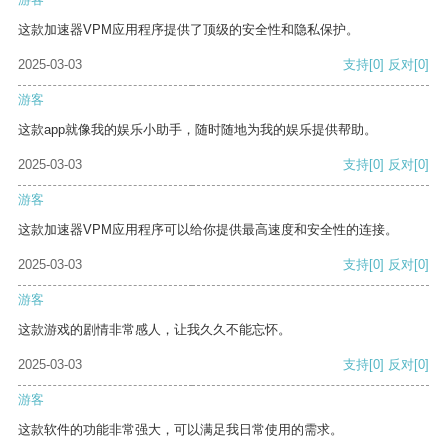
这款加速器VPM应用程序提供了顶级的安全性和隐私保护。
2025-03-03
支持
[0]
反对
[0]
游客
这款app就像我的娱乐小助手，随时随地为我的娱乐提供帮助。
2025-03-03
支持
[0]
反对
[0]
游客
这款加速器VPM应用程序可以给你提供最高速度和安全性的连接。
2025-03-03
支持
[0]
反对
[0]
游客
这款游戏的剧情非常感人，让我久久不能忘怀。
2025-03-03
支持
[0]
反对
[0]
游客
这款软件的功能非常强大，可以满足我日常使用的需求。