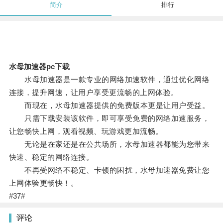
简介
排行
水母加速器pc下载
水母加速器是一款专业的网络加速软件，通过优化网络
连接，提升网速，让用户享受更流畅的上网体验。
而现在，水母加速器提供的免费版本更是让用户受益。
只需下载安装该软件，即可享受免费的网络加速服务，
让您畅快上网，观看视频、玩游戏更加流畅。
无论是在家还是在公共场所，水母加速器都能为您带来
快速、稳定的网络连接。
不再受网络不稳定、卡顿的困扰，水母加速器免费让您
上网体验更畅快！。
#37#
评论