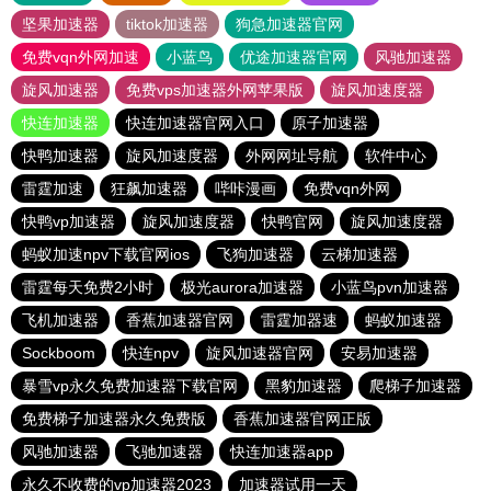
坚果加速器
tiktok加速器
狗急加速器官网
免费vqn外网加速
小蓝鸟
优途加速器官网
风驰加速器
旋风加速器
免费vps加速器外网苹果版
旋风加速度器
快连加速器
快连加速器官网入口
原子加速器
快鸭加速器
旋风加速度器
外网网址导航
软件中心
雷霆加速
狂飙加速器
哔咔漫画
免费vqn外网
快鸭vp加速器
旋风加速度器
快鸭官网
旋风加速度器
蚂蚁加速npv下载官网ios
飞狗加速器
云梯加速器
雷霆每天免费2小时
极光aurora加速器
小蓝鸟pvn加速器
飞机加速器
香蕉加速器官网
雷霆加器速
蚂蚁加速器
Sockboom
快连npv
旋风加速器官网
安易加速器
暴雪vp永久免费加速器下载官网
黑豹加速器
爬梯子加速器
免费梯子加速器永久免费版
香蕉加速器官网正版
风驰加速器
飞驰加速器
快连加速器app
永久不收费的vp加速器2023
加速器试用一天