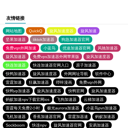
友情链接
网站地图
QuickQ
旋风加速度器
旋风加速
坚果加速器
tiktok加速器
狗急加速器官网
免费vqn外网加速
小蓝鸟
优途加速器官网
风驰加速器
旋风加速器
免费vps加速器外网苹果版
旋风加速度器
快连加速器
快连加速器官网入口
原子加速器
快鸭加速器
旋风加速度器
外网网址导航
软件中心
雷霆加速
狂飙加速器
哔咔漫画
免费vqn外网
快鸭vp加速器
旋风加速度器
快鸭官网
旋风加速度器
蚂蚁加速npv下载官网ios
飞狗加速器
云梯加速器
雷霆每天免费2小时
极光aurora加速器
小蓝鸟pvn加速器
飞机加速器
香蕉加速器官网
雷霆加器速
蚂蚁加速器
Sockboom
快连npv
旋风加速器官网
安易加速器