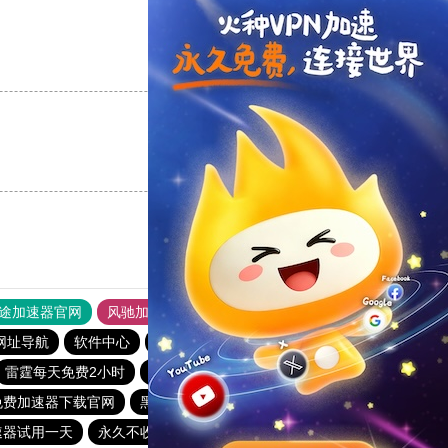
支持
[0]
反对
[0]
支持
[0]
反对
[0]
途加速器官网
风驰加速器
旋风加速器
网址导航
软件中心
雷霆加速
狂飙加速器
哔咔漫画
雷霆每天免费2小时
极光aurora加速器
小蓝鸟pvn加速器
免费加速器下载官网
黑豹加速器
爬梯子加速器
速器试用一天
永久不收费的海外加速器
海外加速器试用一小时