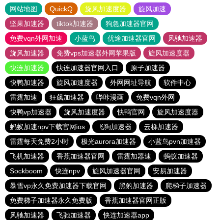
网站地图
QuickQ
旋风加速度器
旋风加速
坚果加速器
tiktok加速器
狗急加速器官网
免费vqn外网加速
小蓝鸟
优途加速器官网
风驰加速器
旋风加速器
免费vps加速器外网苹果版
旋风加速度器
快连加速器
快连加速器官网入口
原子加速器
快鸭加速器
旋风加速度器
外网网址导航
软件中心
雷霆加速
狂飙加速器
哔咔漫画
免费vqn外网
快鸭vp加速器
旋风加速度器
快鸭官网
旋风加速度器
蚂蚁加速npv下载官网ios
飞狗加速器
云梯加速器
雷霆每天免费2小时
极光aurora加速器
小蓝鸟pvn加速器
飞机加速器
香蕉加速器官网
雷霆加器速
蚂蚁加速器
Sockboom
快连npv
旋风加速器官网
安易加速器
暴雪vp永久免费加速器下载官网
黑豹加速器
爬梯子加速器
免费梯子加速器永久免费版
香蕉加速器官网正版
风驰加速器
飞驰加速器
快连加速器app