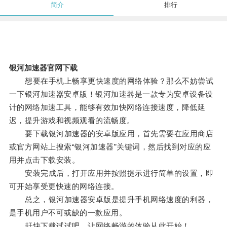
简介
排行
银河加速器官网下载
想要在手机上畅享更快速度的网络体验？那么不妨尝试
一下银河加速器安卓版！银河加速器是一款专为安卓设备设
计的网络加速工具，能够有效加快网络连接速度，降低延
迟，提升游戏和视频观看的流畅度。
要下载银河加速器的安卓版应用，首先需要在应用商店
或官方网站上搜索“银河加速器”关键词，然后找到对应的应
用并点击下载安装。
安装完成后，打开应用并按照提示进行简单的设置，即
可开始享受更快速的网络连接。
总之，银河加速器安卓版是提升手机网络速度的利器，
是手机用户不可或缺的一款应用。
赶快下载试试吧，让网络畅游的体验从此开始！。