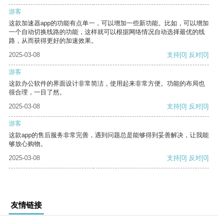
游客
这款加速器app的功能有点单一，可以增加一些新功能。比如，可以增加
一个自动切换线路的功能，这样就可以根据网络情况自动选择最优的线
路，从而获得更好的加速效果。
2025-03-08
支持
[0]
反对
[0]
游客
这款办公软件的界面设计非常简洁，使用起来非常方便。功能的布局也
很合理，一目了然。
2025-03-08
支持
[0]
反对
[0]
游客
这款app的售后服务非常完善，遇到问题总是能够得到妥善解决，让我能
够放心购物。
2025-03-08
支持
[0]
反对
[0]
友情链接