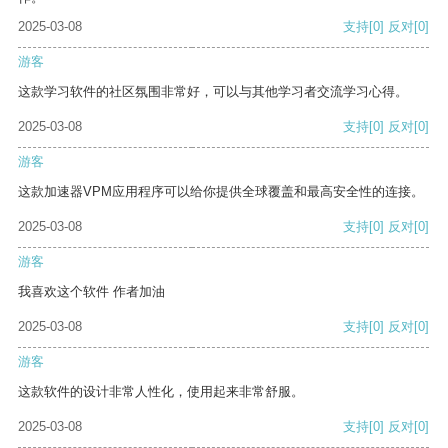
2025-03-08
支持
[0]
反对
[0]
游客
这款学习软件的社区氛围非常好，可以与其他学习者交流学习心得。
2025-03-08
支持
[0]
反对
[0]
游客
这款加速器VPM应用程序可以给你提供全球覆盖和最高安全性的连接。
2025-03-08
支持
[0]
反对
[0]
游客
我喜欢这个软件 作者加油
2025-03-08
支持
[0]
反对
[0]
游客
这款软件的设计非常人性化，使用起来非常舒服。
2025-03-08
支持
[0]
反对
[0]