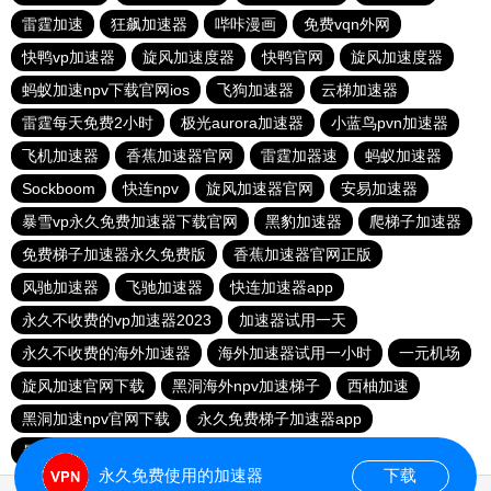
雷霆加速
狂飙加速器
哔咔漫画
免费vqn外网
快鸭vp加速器
旋风加速度器
快鸭官网
旋风加速度器
蚂蚁加速npv下载官网ios
飞狗加速器
云梯加速器
雷霆每天免费2小时
极光aurora加速器
小蓝鸟pvn加速器
飞机加速器
香蕉加速器官网
雷霆加器速
蚂蚁加速器
Sockboom
快连npv
旋风加速器官网
安易加速器
暴雪vp永久免费加速器下载官网
黑豹加速器
爬梯子加速器
免费梯子加速器永久免费版
香蕉加速器官网正版
风驰加速器
飞驰加速器
快连加速器app
永久不收费的vp加速器2023
加速器试用一天
永久不收费的海外加速器
海外加速器试用一小时
一元机场
旋风加速官网下载
黑洞海外npv加速梯子
西柚加速
黑洞加速npv官网下载
永久免费梯子加速器app
暴雪加速器
快联加速器
永久免费使用的加速器
下载