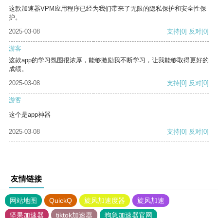
这款加速器VPM应用程序已经为我们带来了无限的隐私保护和安全性保
护。
2025-03-08
支持
[0]
反对
[0]
游客
这款app的学习氛围很浓厚，能够激励我不断学习，让我能够取得更好的
成绩。
2025-03-08
支持
[0]
反对
[0]
游客
这个是app神器
2025-03-08
支持
[0]
反对
[0]
友情链接
网站地图
QuickQ
旋风加速度器
旋风加速
坚果加速器
tiktok加速器
狗急加速器官网