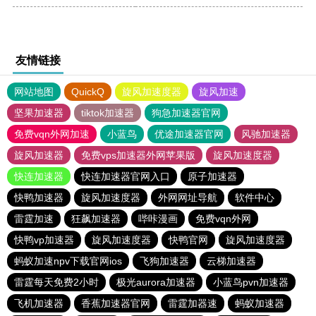
友情链接
网站地图
QuickQ
旋风加速度器
旋风加速
坚果加速器
tiktok加速器
狗急加速器官网
免费vqn外网加速
小蓝鸟
优途加速器官网
风驰加速器
旋风加速器
免费vps加速器外网苹果版
旋风加速度器
快连加速器
快连加速器官网入口
原子加速器
快鸭加速器
旋风加速度器
外网网址导航
软件中心
雷霆加速
狂飙加速器
哔咔漫画
免费vqn外网
快鸭vp加速器
旋风加速度器
快鸭官网
旋风加速度器
蚂蚁加速npv下载官网ios
飞狗加速器
云梯加速器
雷霆每天免费2小时
极光aurora加速器
小蓝鸟pvn加速器
飞机加速器
香蕉加速器官网
雷霆加器速
蚂蚁加速器