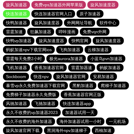
旋风加速器
免费vps加速器外网苹果版
旋风加速度器
快连加速器
快连加速器官网入口
原子加速器
快鸭加速器
旋风加速度器
外网网址导航
软件中心
雷霆加速
狂飙加速器
哔咔漫画
免费vqn外网
快鸭vp加速器
旋风加速度器
快鸭官网
旋风加速度器
蚂蚁加速npv下载官网ios
飞狗加速器
云梯加速器
雷霆每天免费2小时
极光aurora加速器
小蓝鸟pvn加速器
飞机加速器
香蕉加速器官网
雷霆加器速
蚂蚁加速器
Sockboom
快连npv
旋风加速器官网
安易加速器
暴雪vp永久免费加速器下载官网
黑豹加速器
爬梯子加速器
免费梯子加速器永久免费版
香蕉加速器官网正版
风驰加速器
飞驰加速器
快连加速器app
永久不收费的vp加速器2023
加速器试用一天
永久不收费的海外加速器
海外加速器试用一小时
一元机场
旋风加速官网下载
黑洞海外npv加速梯子
西柚加速