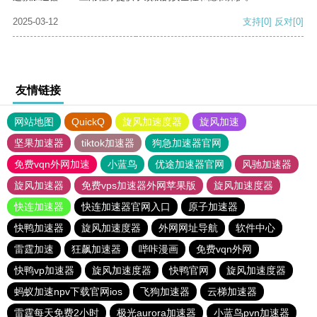
2025-03-12
支持
[0]
反对
[0]
友情链接
网站地图
QuickQ
旋风加速度器
旋风加速
坚果加速器
tiktok加速器
狗急加速器官网
免费vqn外网加速
小蓝鸟
优途加速器官网
风驰加速器
旋风加速器
免费vps加速器外网苹果版
旋风加速度器
快连加速器
快连加速器官网入口
原子加速器
快鸭加速器
旋风加速度器
外网网址导航
软件中心
雷霆加速
狂飙加速器
哔咔漫画
免费vqn外网
快鸭vp加速器
旋风加速度器
快鸭官网
旋风加速度器
蚂蚁加速npv下载官网ios
飞狗加速器
云梯加速器
雷霆每天免费2小时
极光aurora加速器
小蓝鸟pvn加速器