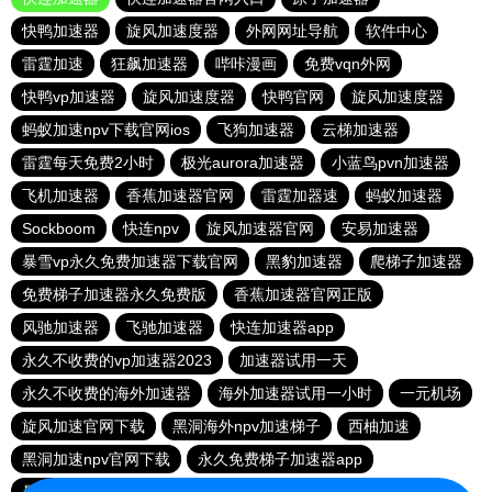
快鸭加速器
旋风加速度器
外网网址导航
软件中心
雷霆加速
狂飙加速器
哔咔漫画
免费vqn外网
快鸭vp加速器
旋风加速度器
快鸭官网
旋风加速度器
蚂蚁加速npv下载官网ios
飞狗加速器
云梯加速器
雷霆每天免费2小时
极光aurora加速器
小蓝鸟pvn加速器
飞机加速器
香蕉加速器官网
雷霆加器速
蚂蚁加速器
Sockboom
快连npv
旋风加速器官网
安易加速器
暴雪vp永久免费加速器下载官网
黑豹加速器
爬梯子加速器
免费梯子加速器永久免费版
香蕉加速器官网正版
风驰加速器
飞驰加速器
快连加速器app
永久不收费的vp加速器2023
加速器试用一天
永久不收费的海外加速器
海外加速器试用一小时
一元机场
旋风加速官网下载
黑洞海外npv加速梯子
西柚加速
黑洞加速npv官网下载
永久免费梯子加速器app