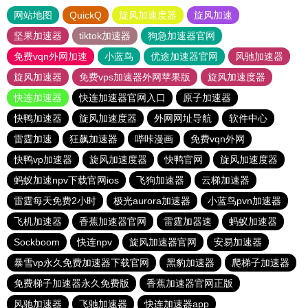
网站地图
QuickQ
旋风加速度器
旋风加速
坚果加速器
tiktok加速器
狗急加速器官网
免费vqn外网加速
小蓝鸟
优途加速器官网
风驰加速器
旋风加速器
免费vps加速器外网苹果版
旋风加速度器
快连加速器
快连加速器官网入口
原子加速器
快鸭加速器
旋风加速度器
外网网址导航
软件中心
雷霆加速
狂飙加速器
哔咔漫画
免费vqn外网
快鸭vp加速器
旋风加速度器
快鸭官网
旋风加速度器
蚂蚁加速npv下载官网ios
飞狗加速器
云梯加速器
雷霆每天免费2小时
极光aurora加速器
小蓝鸟pvn加速器
飞机加速器
香蕉加速器官网
雷霆加器速
蚂蚁加速器
Sockboom
快连npv
旋风加速器官网
安易加速器
暴雪vp永久免费加速器下载官网
黑豹加速器
爬梯子加速器
免费梯子加速器永久免费版
香蕉加速器官网正版
风驰加速器
飞驰加速器
快连加速器app