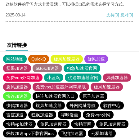
这款软件的学习方式非常灵活，可以根据自己的需求选择学习方式。
2025-03-14
支持
[0]
反对
[0]
友情链接
网站地图
QuickQ
旋风加速度器
旋风加速
坚果加速器
tiktok加速器
狗急加速器官网
免费vqn外网加速
小蓝鸟
优途加速器官网
风驰加速器
旋风加速器
免费vps加速器外网苹果版
旋风加速度器
快连加速器
快连加速器官网入口
原子加速器
快鸭加速器
旋风加速度器
外网网址导航
软件中心
雷霆加速
狂飙加速器
哔咔漫画
免费vqn外网
快鸭vp加速器
旋风加速度器
快鸭官网
旋风加速度器
蚂蚁加速npv下载官网ios
飞狗加速器
云梯加速器