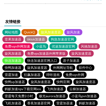
友情链接
网站地图
QuickQ
旋风加速度器
旋风加速
坚果加速器
tiktok加速器
狗急加速器官网
免费vqn外网加速
小蓝鸟
优途加速器官网
风驰加速器
旋风加速器
免费vps加速器外网苹果版
旋风加速度器
快连加速器
快连加速器官网入口
原子加速器
快鸭加速器
旋风加速度器
外网网址导航
软件中心
雷霆加速
狂飙加速器
哔咔漫画
免费vqn外网
快鸭vp加速器
旋风加速度器
快鸭官网
旋风加速度器
蚂蚁加速npv下载官网ios
飞狗加速器
云梯加速器
雷霆每天免费2小时
极光aurora加速器
小蓝鸟pvn加速器
飞机加速器
香蕉加速器官网
雷霆加器速
蚂蚁加速器