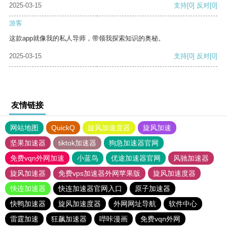
2025-03-15
支持
[0]
反对
[0]
游客
这款app就像我的私人导师，带领我探索知识的奥秘。
2025-03-15
支持
[0]
反对
[0]
友情链接
网站地图
QuickQ
旋风加速度器
旋风加速
坚果加速器
tiktok加速器
狗急加速器官网
免费vqn外网加速
小蓝鸟
优途加速器官网
风驰加速器
旋风加速器
免费vps加速器外网苹果版
旋风加速度器
快连加速器
快连加速器官网入口
原子加速器
快鸭加速器
旋风加速度器
外网网址导航
软件中心
雷霆加速
狂飙加速器
哔咔漫画
免费vqn外网